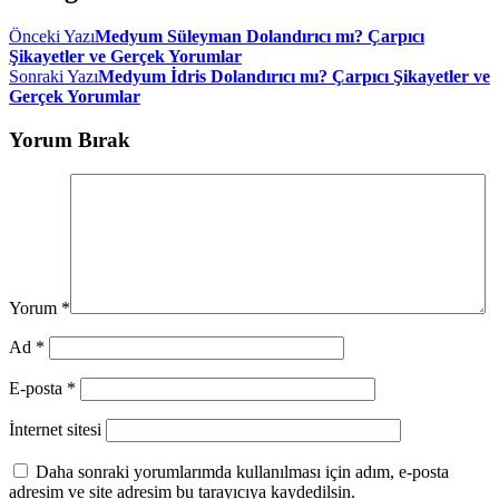
Önceki Yazı
Medyum Süleyman Dolandırıcı mı? Çarpıcı
Şikayetler ve Gerçek Yorumlar
Sonraki Yazı
Medyum İdris Dolandırıcı mı? Çarpıcı Şikayetler ve
Gerçek Yorumlar
Yorum Bırak
Yorum
*
Ad
*
E-posta
*
İnternet sitesi
Daha sonraki yorumlarımda kullanılması için adım, e-posta
adresim ve site adresim bu tarayıcıya kaydedilsin.