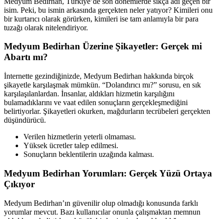
Medyum Bedirhan, Türkiye’de son dönemlerde sıkça adı geçen bir
isim. Peki, bu ismin arkasında gerçekten neler yatıyor? Kimileri onu
bir kurtarıcı olarak görürken, kimileri ise tam anlamıyla bir para
tuzağı olarak nitelendiriyor.
Medyum Bedirhan Üzerine Şikayetler: Gerçek mi
Abartı mı?
İnternette gezindiğinizde, Medyum Bedirhan hakkında birçok
şikayetle karşılaşmak mümkün. “Dolandırıcı mı?” sorusu, en sık
karşılaşılanlardan. İnsanlar, aldıkları hizmetin karşılığını
bulamadıklarını ve vaat edilen sonuçların gerçekleşmediğini
belirtiyorlar. Şikayetleri okurken, mağdurların tecrübeleri gerçekten
düşündürücü.
Verilen hizmetlerin yeterli olmaması.
Yüksek ücretler talep edilmesi.
Sonuçların beklentilerin uzağında kalması.
Medyum Bedirhan Yorumları: Gerçek Yüzü Ortaya
Çıkıyor
Medyum Bedirhan’ın güvenilir olup olmadığı konusunda farklı
yorumlar mevcut. Bazı kullanıcılar onunla çalışmaktan memnun