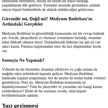
olduklarını belirtirken, büyük bir kesim ise hayal kırıklığı
yaşadıklarını dile getiriyor. Yorumlar arasında gezinirken, aslında
olayın kişisel beklentilerle de alakalı olabileceğini görüyoruz.
Güvenilir mi, Değil mi? Medyum Bedirhan’ın
Ardındaki Gerçekler
Medyum Bedirhan’ın güvenilirliği konusunda net bir cevap bulmak
zor. Ancak, şikayetlerin ve olumsuz yorumların fazlalığı, insanları
daha dikkatli olmaya itiyor. Dolandırıcılık iddiaları ise işin en can
sıkıcı kısmı. Paranızı kaptırmadan önce iki kez düşünmekte fayda
var.
Sonuçta Ne Yapmalı?
Yıllardır bu tür hizmetler, insanları etkileyen ve çoğu zaman da
mağdur eden sektörlerin başında geliyor. Medyum Bedirhan
hakkında yapılan araştırmalar, her iki tarafın da sesine kulak vermeyi
gerektiriyor. Peki siz, Medyum Bedirhan konusunda ne
düşünüyorsunuz? Tüm bu şikayetler ve yorumlar sizi hangi karara
yönlendiriyor? Belki de bu sorunun cevabı, sizin kişisel
tecrübelerinizde saklıdır.
Yazı gezinmesi