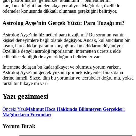
gibi platformlarda, genellikle ‘aldatıldım’, ‘beklentilerimi
karşılamadı’ gibi ifadeler sıkça yer alıyor. Mağdurlar, özellikle
ödemeler konusunda dikkatli olunması gerektiğini belirtiyor.
Astrolog Ayşe’nin Gerçek Yüzü: Para Tuzağı mı?
Astrolog Ayşe’nin hizmetleri para tuzağı mı? Bu sorunun yanıtı,
kişisel deneyimlere bağlı olarak değişiyor. Ancak, kullanıcıların bir
kısmı, harcadıkları paranın karşılığını alamadıklarını düşünüyor.
Özellikle detaylı astroloji raporlarının, internetten ücretsiz elde
edilebilecek bilgilerle aynı olduğunu belirtenler var.
İnternette dolaşan bu kadar şikayet ve olumsuz yorum varken,
Astrolog Ayşe’nin gerçek yüzünü görmek isteyenler biraz daha
derine inmeli. Sizce, tüm bu yorumlar ve tecrübeler doğru mu, yoksa
farklı bir hikaye mi var?
Yazı gezinmesi
Önceki Yazı
Mahmut Hoca Hakkında Bilinmeyen Gerçekler:
Mağdurların Yorumları
Yorum Bırak