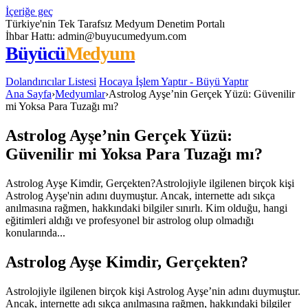
İçeriğe geç
Türkiye'nin Tek Tarafsız Medyum Denetim Portalı
İhbar Hattı:
admin@buyucumedyum.com
Büyücü
Medyum
Dolandırıcılar Listesi
Hocaya İşlem Yaptır - Büyü Yaptır
Ana Sayfa
›
Medyumlar
›
Astrolog Ayşe’nin Gerçek Yüzü: Güvenilir
mi Yoksa Para Tuzağı mı?
Astrolog Ayşe’nin Gerçek Yüzü:
Güvenilir mi Yoksa Para Tuzağı mı?
Astrolog Ayşe Kimdir, Gerçekten?Astrolojiyle ilgilenen birçok kişi
Astrolog Ayşe'nin adını duymuştur. Ancak, internette adı sıkça
anılmasına rağmen, hakkındaki bilgiler sınırlı. Kim olduğu, hangi
eğitimleri aldığı ve profesyonel bir astrolog olup olmadığı
konularında...
Astrolog Ayşe Kimdir, Gerçekten?
Astrolojiyle ilgilenen birçok kişi Astrolog Ayşe’nin adını duymuştur.
Ancak, internette adı sıkça anılmasına rağmen, hakkındaki bilgiler